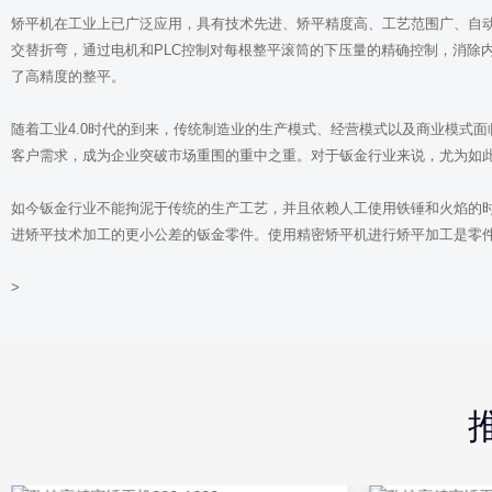
矫平机在工业上已广泛应用，具有技术先进、矫平精度高、工艺范围广、自
交替折弯，通过电机和PLC控制对每根整平滚筒的下压量的精确控制，消除
了高精度的整平。
随着工业4.0时代的到来，传统制造业的生产模式、经营模式以及商业模式
客户需求，成为企业突破市场重围的重中之重。对于钣金行业来说，尤为如
如今钣金行业不能拘泥于传统的生产工艺，并且依赖人工使用铁锤和火焰的
进矫平技术加工的更小公差的钣金零件。使用精密矫平机进行矫平加工是零
>